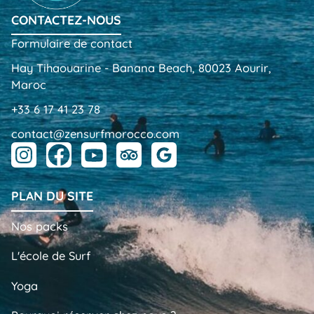
CONTACTEZ-NOUS
Formulaire de contact
Hay Tihaouarine - Banana Beach, 80023 Aourir,
Maroc
+33 6 17 41 23 78
contact@zensurfmorocco.com
PLAN DU SITE
Nos packs
L'école de Surf
Yoga